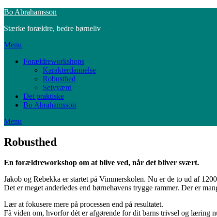
Skip
Bo Abrahamsson
to
Stærke forældre, bedre børneliv
content
Menu
Forældreworkshops
Karakterdannelse
Robusthed
Selvværd
Det praktiske
Bo Abrahamsson
Menu
Robusthed
En forældreworkshop om at blive ved, når det bliver svært.
Jakob og Rebekka er startet på Vimmerskolen. Nu er de to ud af 1200 
Det er meget anderledes end børnehavens trygge rammer. Der er mang
Lær at fokusere mere på processen end på resultatet.
Få viden om, hvorfor dét er afgørende for dit barns trivsel og læring 