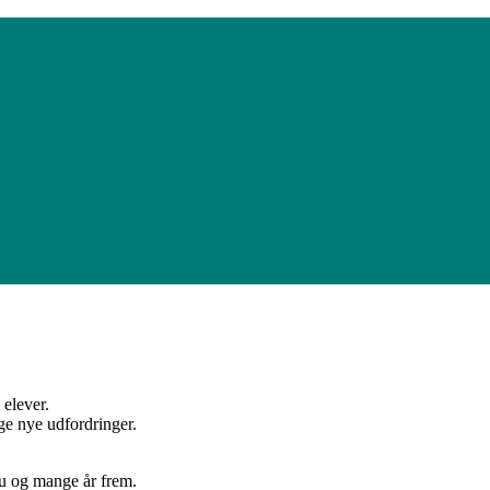
elever.
e nye udfordringer.
nu og mange år frem.